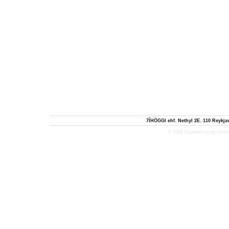
7ÍHÖGGI ehf. Nethyl 2E. 110 Reykjav
© 2008 Uppsetning og hönn